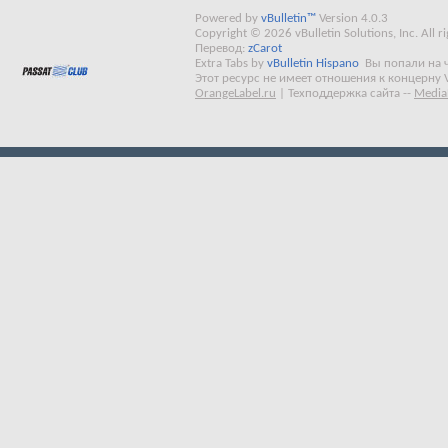
Powered by
vBulletin™
Version 4.0.3
Copyright © 2026 vBulletin Solutions, Inc. All ri
Перевод:
zCarot
Extra Tabs by
vBulletin Hispano
Вы попали на 
Этот ресурс не имеет отношения к концерну 
OrangeLabel.ru
|
Техподдержка сайта
--
Media