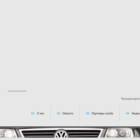
---------------
Текущее вре
01.
О нас
02.
Новости
03.
Партнеры клуба
04.
Энцик