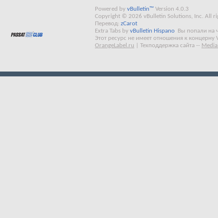
Powered by
vBulletin™
Version 4.0.3
Copyright © 2026 vBulletin Solutions, Inc. All ri
Перевод:
zCarot
Extra Tabs by
vBulletin Hispano
Вы попали на 
Этот ресурс не имеет отношения к концерну 
OrangeLabel.ru
|
Техподдержка сайта
--
Media