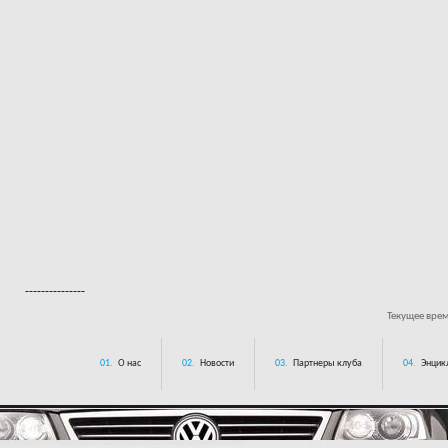
---------------
Текущее вре
01.
О нас
02.
Новости
03.
Партнеры клуба
04.
Энцик