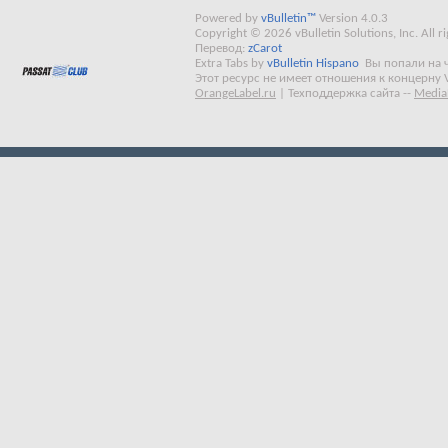
Powered by
vBulletin™
Version 4.0.3
Copyright © 2026 vBulletin Solutions, Inc. All ri
Перевод:
zCarot
Extra Tabs by
vBulletin Hispano
Вы попали на 
Этот ресурс не имеет отношения к концерну 
OrangeLabel.ru
|
Техподдержка сайта
--
Media