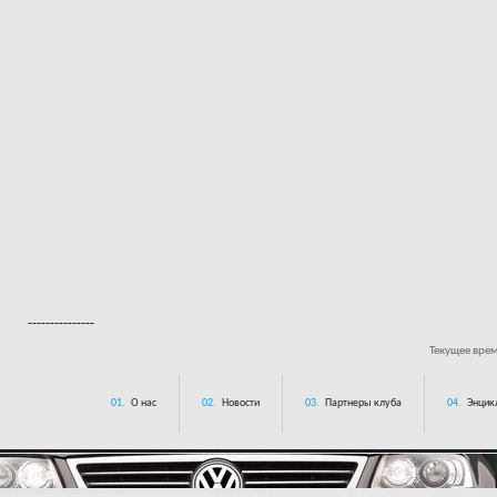
---------------
Текущее вре
01.
О нас
02.
Новости
03.
Партнеры клуба
04.
Энцик