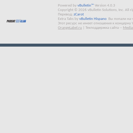
Powered by
vBulletin™
Version 4.0.3
Copyright © 2026 vBulletin Solutions, Inc. All ri
Перевод:
zCarot
Extra Tabs by
vBulletin Hispano
Вы попали на 
Этот ресурс не имеет отношения к концерну 
OrangeLabel.ru
|
Техподдержка сайта
--
Media