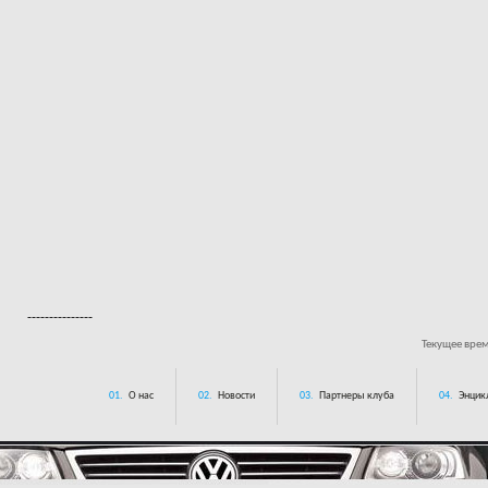
---------------
Текущее вре
01.
О нас
02.
Новости
03.
Партнеры клуба
04.
Энцик