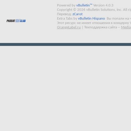
Powered by
vBulletin™
Version 4.0.3
Copyright © 2026 vBulletin Solutions, Inc. All ri
Перевод:
zCarot
Extra Tabs by
vBulletin Hispano
Вы попали на 
Этот ресурс не имеет отношения к концерну 
OrangeLabel.ru
|
Техподдержка сайта
--
Media