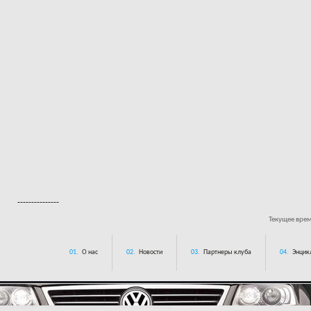
---------------
Текущее вре
01.
О нас
02.
Новости
03.
Партнеры клуба
04.
Энцик