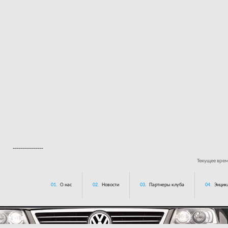
---------------
Текущее вре
01.
О нас
02.
Новости
03.
Партнеры клуба
04.
Энцик