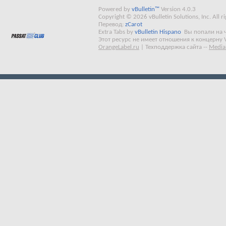
Powered by
vBulletin™
Version 4.0.3
Copyright © 2026 vBulletin Solutions, Inc. All ri
Перевод:
zCarot
Extra Tabs by
vBulletin Hispano
Вы попали на 
Этот ресурс не имеет отношения к концерну 
OrangeLabel.ru
|
Техподдержка сайта
--
Media