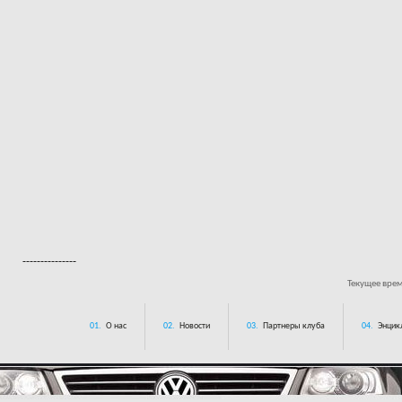
---------------
Текущее вре
01.
О нас
02.
Новости
03.
Партнеры клуба
04.
Энцик