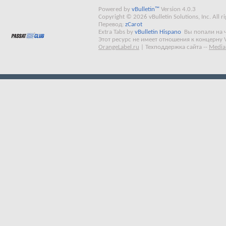
Powered by
vBulletin™
Version 4.0.3
Copyright © 2026 vBulletin Solutions, Inc. All ri
Перевод:
zCarot
Extra Tabs by
vBulletin Hispano
Вы попали на 
Этот ресурс не имеет отношения к концерну 
OrangeLabel.ru
|
Техподдержка сайта
--
Media