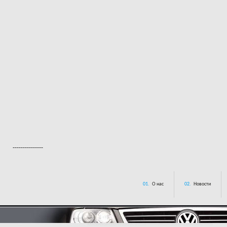
---------------
01.
О нас
02.
Новости