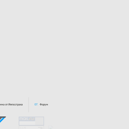
ма от Ингосстраха
07.
Форум