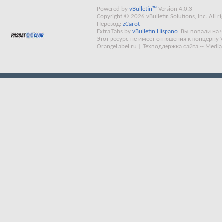
Powered by
vBulletin™
Version 4.0.3
Copyright © 2026 vBulletin Solutions, Inc. All ri
Перевод:
zCarot
Extra Tabs by
vBulletin Hispano
Вы попали на 
Этот ресурс не имеет отношения к концерну 
OrangeLabel.ru
|
Техподдержка сайта
--
Media