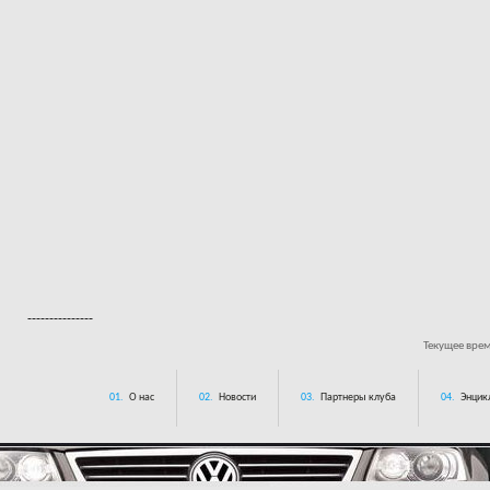
---------------
Текущее вре
01.
О нас
02.
Новости
03.
Партнеры клуба
04.
Энцик