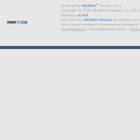
Powered by
vBulletin™
Version 4.0.3
Copyright © 2026 vBulletin Solutions, Inc. All ri
Перевод:
zCarot
Extra Tabs by
vBulletin Hispano
Вы попали на 
Этот ресурс не имеет отношения к концерну 
OrangeLabel.ru
|
Техподдержка сайта
--
Media