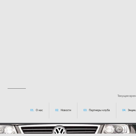
---------------
Текущее вре
01.
О нас
02.
Новости
03.
Партнеры клуба
04.
Энцик