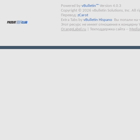
Powered by
vBulletin™
Version 4.0.3
Copyright © 2026 vBulletin Solutions, Inc. All ri
Перевод:
zCarot
Extra Tabs by
vBulletin Hispano
Вы попали на 
Этот ресурс не имеет отношения к концерну 
OrangeLabel.ru
|
Техподдержка сайта
--
Media