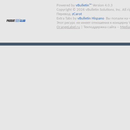
Powered by
vBulletin™
Version 4.0.3
Copyright © 2026 vBulletin Solutions, Inc. All ri
Перевод:
zCarot
Extra Tabs by
vBulletin Hispano
Вы попали на 
Этот ресурс не имеет отношения к концерну 
OrangeLabel.ru
|
Техподдержка сайта
--
Media