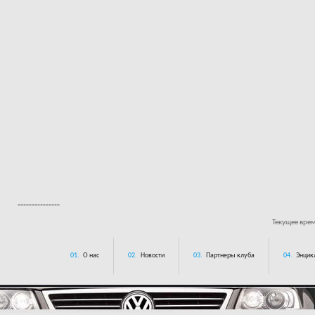
---------------
Текущее вре
01.
О нас
02.
Новости
03.
Партнеры клуба
04.
Энцик