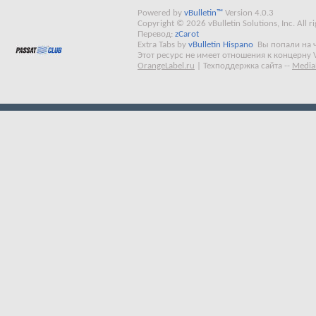
Powered by
vBulletin™
Version 4.0.3
Copyright © 2026 vBulletin Solutions, Inc. All ri
Перевод:
zCarot
Extra Tabs by
vBulletin Hispano
Вы попали на 
Этот ресурс не имеет отношения к концерну 
OrangeLabel.ru
|
Техподдержка сайта
--
Media