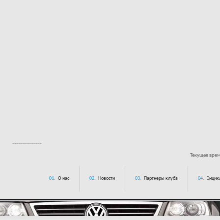
---------------
Текущее вре
01.
О нас
02.
Новости
03.
Партнеры клуба
04.
Энцик