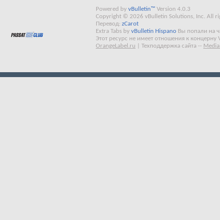
Powered by
vBulletin™
Version 4.0.3
Copyright © 2026 vBulletin Solutions, Inc. All ri
Перевод:
zCarot
Extra Tabs by
vBulletin Hispano
Вы попали на 
Этот ресурс не имеет отношения к концерну 
OrangeLabel.ru
|
Техподдержка сайта
--
Media