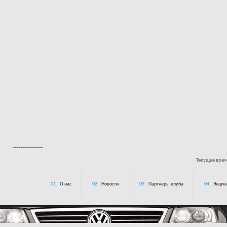
---------------
Текущее вре
01.
О нас
02.
Новости
03.
Партнеры клуба
04.
Энцик