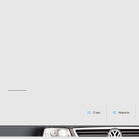
---------------
01.
О нас
02.
Новости