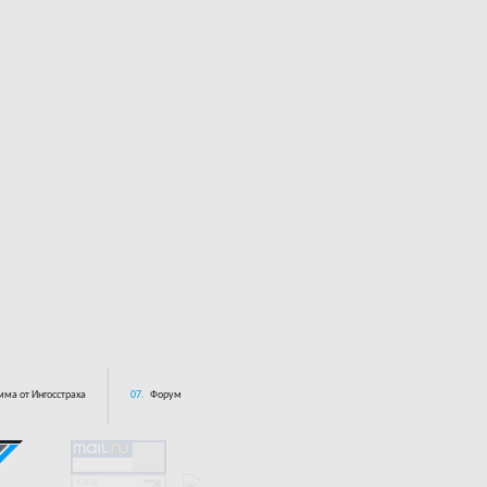
ма от Ингосстраха
07.
Форум