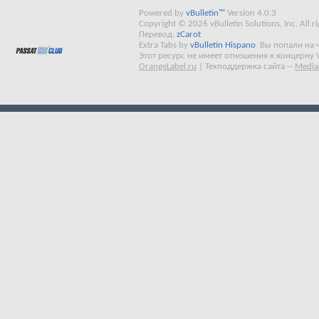
Powered by
vBulletin™
Version 4.0.3
Copyright © 2026 vBulletin Solutions, Inc. All ri
Перевод:
zCarot
Extra Tabs by
vBulletin Hispano
Вы попали на 
Этот ресурс не имеет отношения к концерну 
OrangeLabel.ru
|
Техподдержка сайта
--
Media