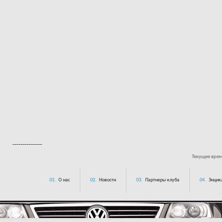
---------------
Текущее вре
01.
О нас
02.
Новости
03.
Партнеры клуба
04.
Энцик