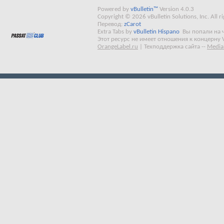
Powered by
vBulletin™
Version 4.0.3
Copyright © 2026 vBulletin Solutions, Inc. All ri
Перевод:
zCarot
Extra Tabs by
vBulletin Hispano
Вы попали на 
Этот ресурс не имеет отношения к концерну 
OrangeLabel.ru
|
Техподдержка сайта
--
Media