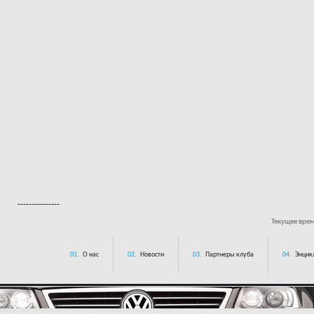
---------------
Текущее вре
01.
О нас
02.
Новости
03.
Партнеры клуба
04.
Энцик