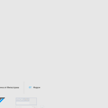
ма от Ингосстраха
07.
Форум