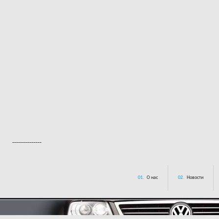
---------------
01.
О нас
02.
Новости