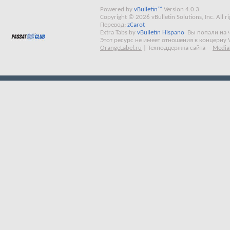
Powered by
vBulletin™
Version 4.0.3
Copyright © 2026 vBulletin Solutions, Inc. All ri
Перевод:
zCarot
Extra Tabs by
vBulletin Hispano
Вы попали на 
Этот ресурс не имеет отношения к концерну 
OrangeLabel.ru
|
Техподдержка сайта
--
Media