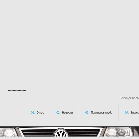
---------------
Текущее вре
01.
О нас
02.
Новости
03.
Партнеры клуба
04.
Энцик