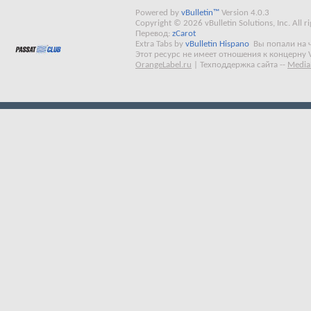
Powered by
vBulletin™
Version 4.0.3
Copyright © 2026 vBulletin Solutions, Inc. All ri
Перевод:
zCarot
Extra Tabs by
vBulletin Hispano
Вы попали на 
Этот ресурс не имеет отношения к концерну 
OrangeLabel.ru
|
Техподдержка сайта
--
Media