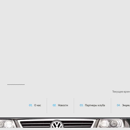
---------------
Текущее вре
01.
О нас
02.
Новости
03.
Партнеры клуба
04.
Энцик