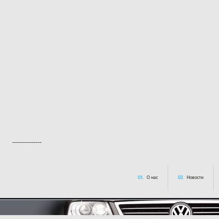
---------------
01.
О нас
02.
Новости