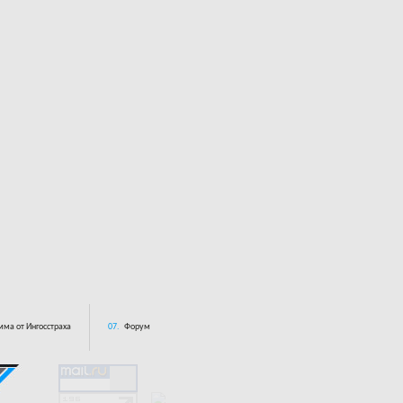
ма от Ингосстраха
07.
Форум