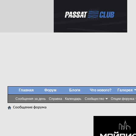
Главная
Форум
Блоги
Что нового?
Галерея
Сообщения за день
Справка
Календарь
Сообщество
Опции форума
Сообщение форума