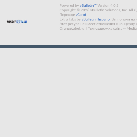
Powered by
vBulletin™
Version 4.0.3
Copyright © 2026 vBulletin Solutions, Inc. All ri
Перевод:
zCarot
Extra Tabs by
vBulletin Hispano
Вы попали на 
Этот ресурс не имеет отношения к концерну 
OrangeLabel.ru
|
Техподдержка сайта
--
Media