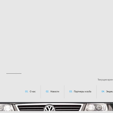
---------------
Текущее вре
01.
О нас
02.
Новости
03.
Партнеры клуба
04.
Энцик