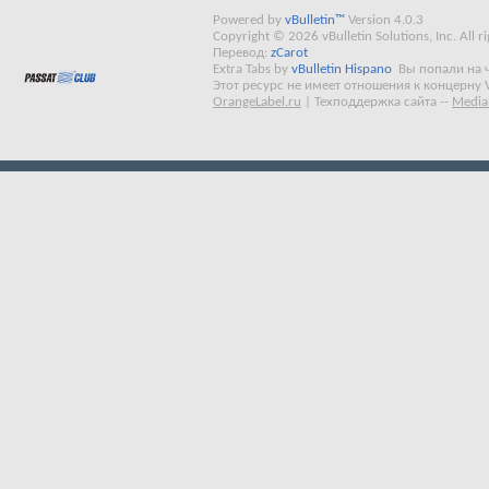
Powered by
vBulletin™
Version 4.0.3
Copyright © 2026 vBulletin Solutions, Inc. All ri
Перевод:
zCarot
Extra Tabs by
vBulletin Hispano
Вы попали на 
Этот ресурс не имеет отношения к концерну 
OrangeLabel.ru
|
Техподдержка сайта
--
Media