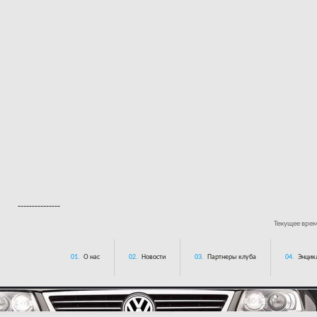
---------------
Текущее вре
01.
О нас
02.
Новости
03.
Партнеры клуба
04.
Энцик