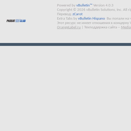
Powered by
vBulletin™
Version 4.0.3
Copyright © 2026 vBulletin Solutions, Inc. All ri
Перевод:
zCarot
Extra Tabs by
vBulletin Hispano
Вы попали на 
Этот ресурс не имеет отношения к концерну 
OrangeLabel.ru
|
Техподдержка сайта
--
Media