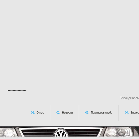
---------------
Текущее вре
01.
О нас
02.
Новости
03.
Партнеры клуба
04.
Энцик