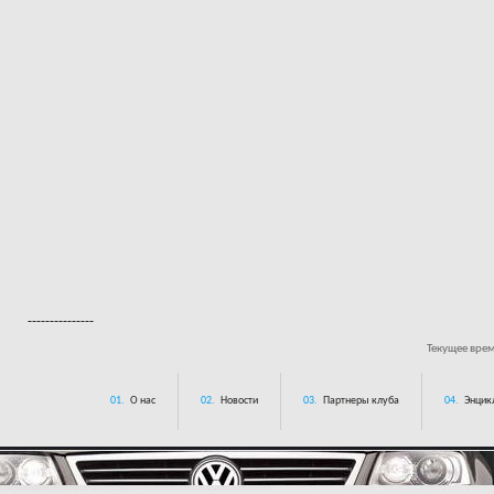
---------------
Текущее вре
01.
О нас
02.
Новости
03.
Партнеры клуба
04.
Энцик