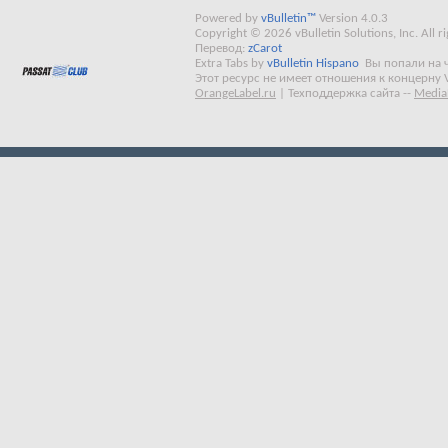
Powered by
vBulletin™
Version 4.0.3
Copyright © 2026 vBulletin Solutions, Inc. All ri
Перевод:
zCarot
Extra Tabs by
vBulletin Hispano
Вы попали на 
Этот ресурс не имеет отношения к концерну 
OrangeLabel.ru
|
Техподдержка сайта
--
Media