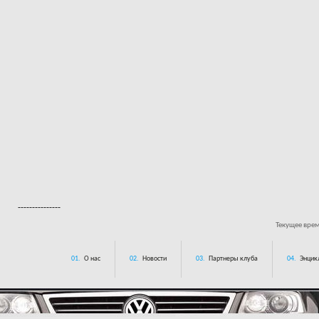
---------------
Текущее вре
01.
О нас
02.
Новости
03.
Партнеры клуба
04.
Энцик