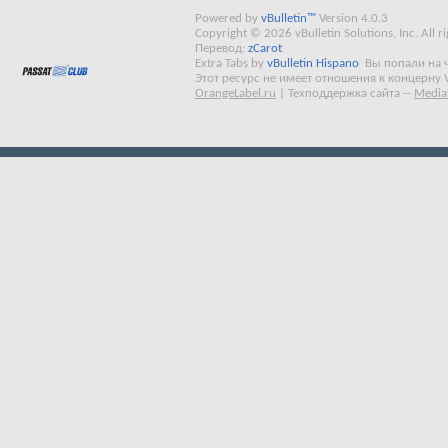
Powered by
vBulletin™
Version 4.0.3
Copyright © 2026 vBulletin Solutions, Inc. All ri
Перевод:
zCarot
Extra Tabs by
vBulletin Hispano
Вы попали на 
Этот ресурс не имеет отношения к концерну 
OrangeLabel.ru
|
Техподдержка сайта
--
Media