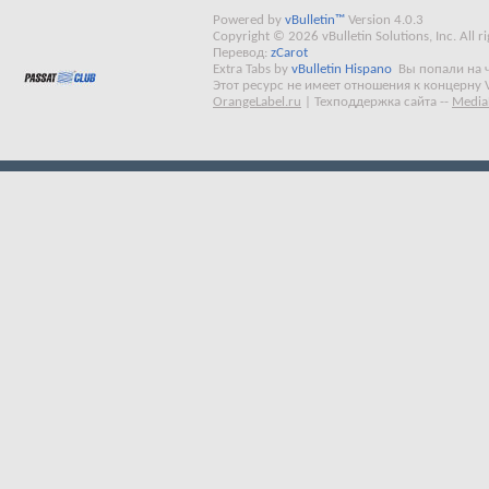
Powered by
vBulletin™
Version 4.0.3
Copyright © 2026 vBulletin Solutions, Inc. All ri
Перевод:
zCarot
Extra Tabs by
vBulletin Hispano
Вы попали на 
Этот ресурс не имеет отношения к концерну 
OrangeLabel.ru
|
Техподдержка сайта
--
Media