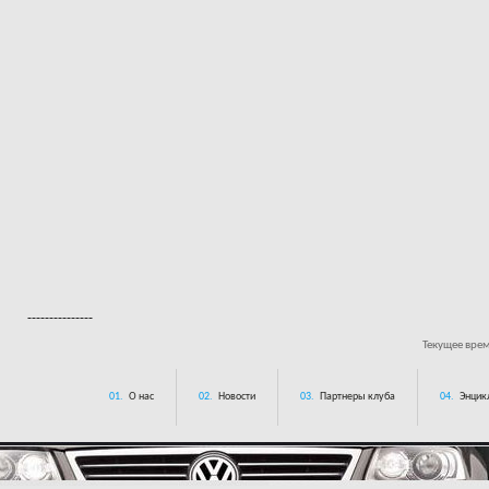
---------------
Текущее вре
01.
О нас
02.
Новости
03.
Партнеры клуба
04.
Энцик