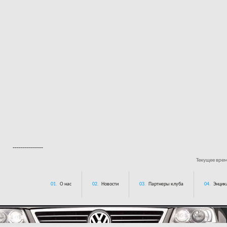
---------------
Текущее вре
01.
О нас
02.
Новости
03.
Партнеры клуба
04.
Энцик