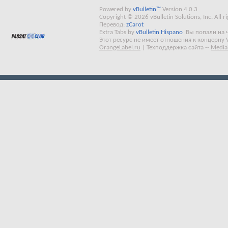
Powered by
vBulletin™
Version 4.0.3
Copyright © 2026 vBulletin Solutions, Inc. All ri
Перевод:
zCarot
Extra Tabs by
vBulletin Hispano
Вы попали на 
Этот ресурс не имеет отношения к концерну 
OrangeLabel.ru
|
Техподдержка сайта
--
Media