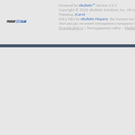
Powered by
vBulletin™
Version 4.0.3
Copyright © 2026 vBulletin Solutions, Inc. All ri
Перевод:
zCarot
Extra Tabs by
vBulletin Hispano
Вы попали на 
Этот ресурс не имеет отношения к концерну 
OrangeLabel.ru
|
Техподдержка сайта
--
Media