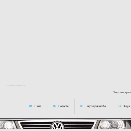
---------------
Текущее вре
01.
О нас
02.
Новости
03.
Партнеры клуба
04.
Энцик