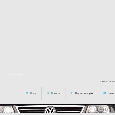
---------------
Текущее вре
01.
О нас
02.
Новости
03.
Партнеры клуба
04.
Энцик