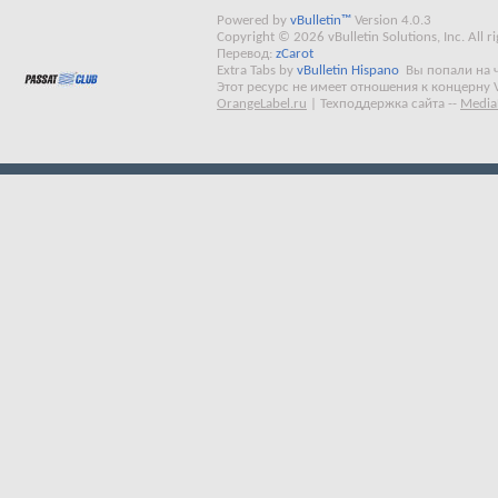
Powered by
vBulletin™
Version 4.0.3
Copyright © 2026 vBulletin Solutions, Inc. All ri
Перевод:
zCarot
Extra Tabs by
vBulletin Hispano
Вы попали на 
Этот ресурс не имеет отношения к концерну 
OrangeLabel.ru
|
Техподдержка сайта
--
Media