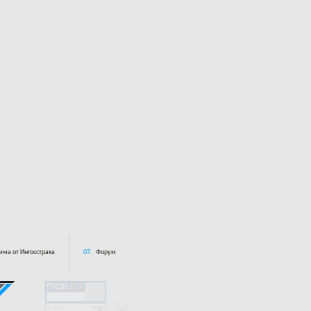
ма от Ингосстраха
07.
Форум