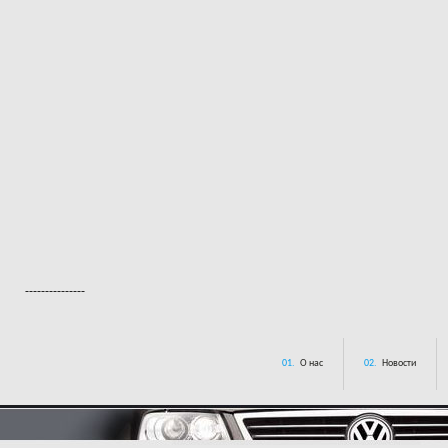
---------------
01.
О нас
02.
Новости