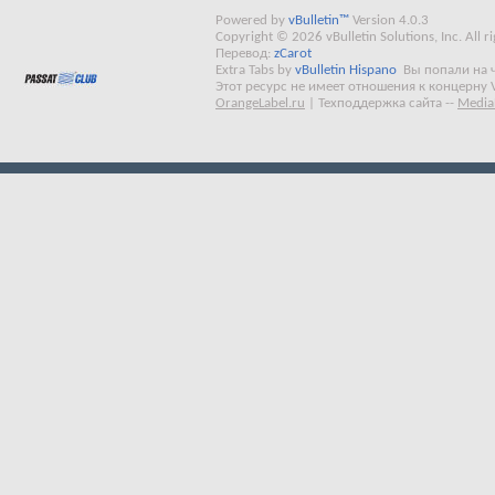
Powered by
vBulletin™
Version 4.0.3
Copyright © 2026 vBulletin Solutions, Inc. All ri
Перевод:
zCarot
Extra Tabs by
vBulletin Hispano
Вы попали на 
Этот ресурс не имеет отношения к концерну 
OrangeLabel.ru
|
Техподдержка сайта
--
Media