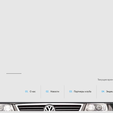
---------------
Текущее вре
01.
О нас
02.
Новости
03.
Партнеры клуба
04.
Энцик