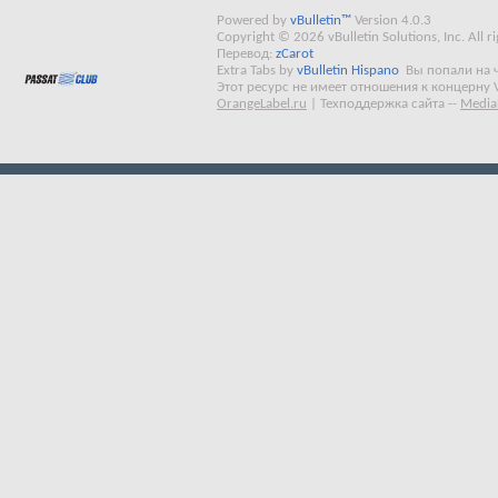
Powered by
vBulletin™
Version 4.0.3
Copyright © 2026 vBulletin Solutions, Inc. All ri
Перевод:
zCarot
Extra Tabs by
vBulletin Hispano
Вы попали на 
Этот ресурс не имеет отношения к концерну 
OrangeLabel.ru
|
Техподдержка сайта
--
Media