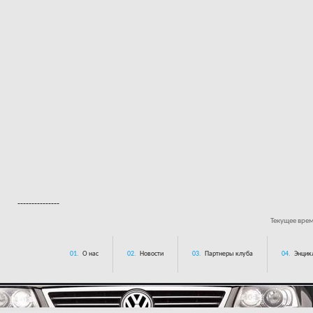
---------------
Текущее вре
01.
О нас
02.
Новости
03.
Партнеры клуба
04.
Энцик