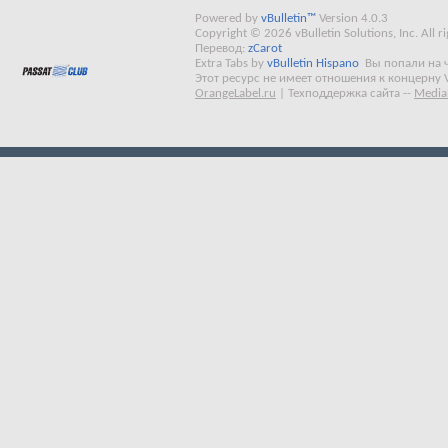
Powered by
vBulletin™
Version 4.0.3
Copyright © 2026 vBulletin Solutions, Inc. All ri
Перевод:
zCarot
Extra Tabs by
vBulletin Hispano
Вы попали на 
Этот ресурс не имеет отношения к концерну 
OrangeLabel.ru
|
Техподдержка сайта
--
Media