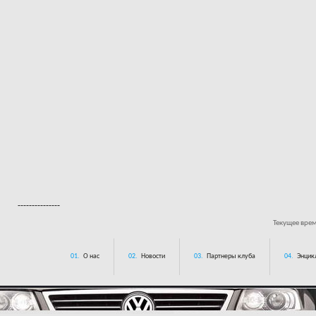
---------------
Текущее вре
01.
О нас
02.
Новости
03.
Партнеры клуба
04.
Энцик