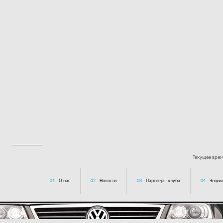
---------------
Текущее вре
01.
О нас
02.
Новости
03.
Партнеры клуба
04.
Энцик