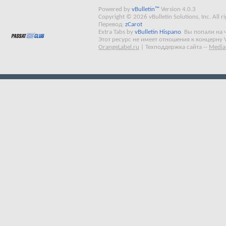
Powered by
vBulletin™
Version 4.0.3
Copyright © 2026 vBulletin Solutions, Inc. All ri
Перевод:
zCarot
Extra Tabs by
vBulletin Hispano
Вы попали на 
Этот ресурс не имеет отношения к концерну 
OrangeLabel.ru
|
Техподдержка сайта
--
Media