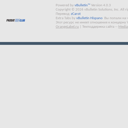
Powered by
vBulletin™
Version 4.0.3
Copyright © 2026 vBulletin Solutions, Inc. All ri
Перевод:
zCarot
Extra Tabs by
vBulletin Hispano
Вы попали на 
Этот ресурс не имеет отношения к концерну 
OrangeLabel.ru
|
Техподдержка сайта
--
Media