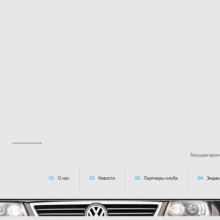
---------------
Текущее вре
01.
О нас
02.
Новости
03.
Партнеры клуба
04.
Энцик