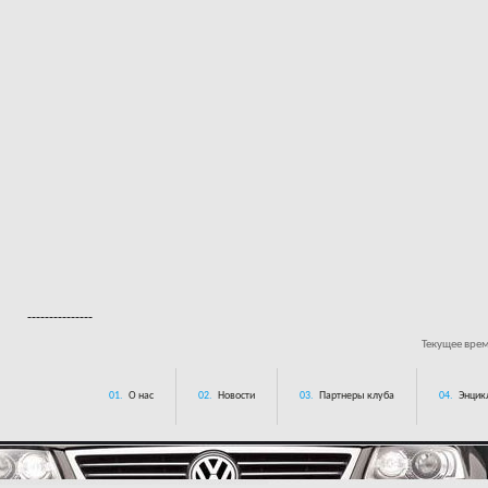
---------------
Текущее вре
01.
О нас
02.
Новости
03.
Партнеры клуба
04.
Энцик