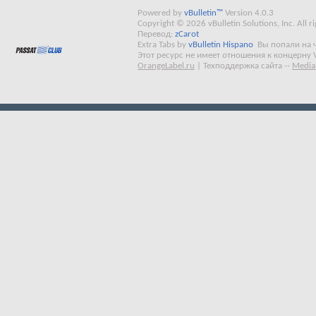
Powered by
vBulletin™
Version 4.0.3
Copyright © 2026 vBulletin Solutions, Inc. All ri
Перевод:
zCarot
Extra Tabs by
vBulletin Hispano
Вы попали на 
Этот ресурс не имеет отношения к концерну 
OrangeLabel.ru
|
Техподдержка сайта
--
Media