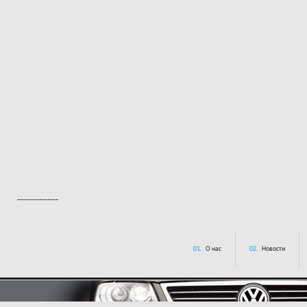
---------------
01.
О нас
02.
Новости