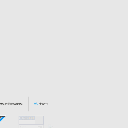
ма от Ингосстраха
07.
Форум