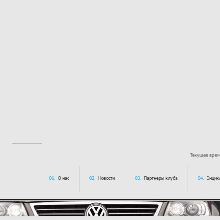
---------------
Текущее вре
01.
О нас
02.
Новости
03.
Партнеры клуба
04.
Энцик