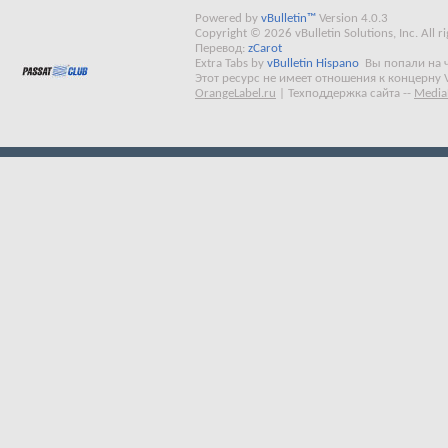
Powered by
vBulletin™
Version 4.0.3
Copyright © 2026 vBulletin Solutions, Inc. All ri
Перевод:
zCarot
Extra Tabs by
vBulletin Hispano
Вы попали на 
Этот ресурс не имеет отношения к концерну 
OrangeLabel.ru
|
Техподдержка сайта
--
Media