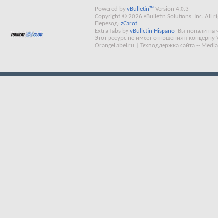
Powered by
vBulletin™
Version 4.0.3
Copyright © 2026 vBulletin Solutions, Inc. All ri
Перевод:
zCarot
Extra Tabs by
vBulletin Hispano
Вы попали на 
Этот ресурс не имеет отношения к концерну 
OrangeLabel.ru
|
Техподдержка сайта
--
Media