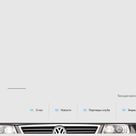
---------------
Текущее вре
01.
О нас
02.
Новости
03.
Партнеры клуба
04.
Энцик