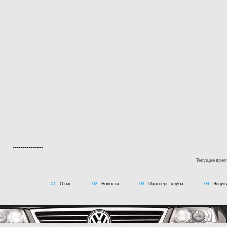
---------------
Текущее вре
01.
О нас
02.
Новости
03.
Партнеры клуба
04.
Энцик