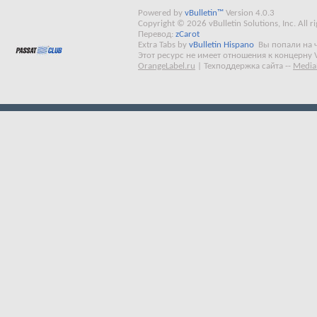
Powered by
vBulletin™
Version 4.0.3
Copyright © 2026 vBulletin Solutions, Inc. All ri
Перевод:
zCarot
Extra Tabs by
vBulletin Hispano
Вы попали на 
Этот ресурс не имеет отношения к концерну 
OrangeLabel.ru
|
Техподдержка сайта
--
Media