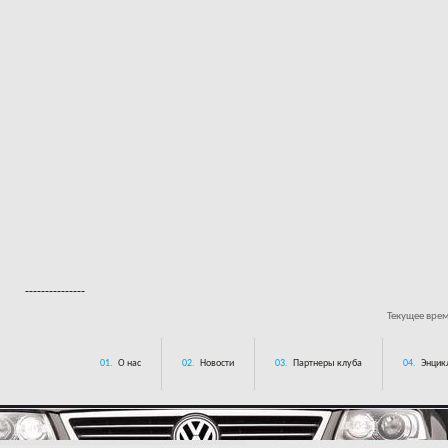
---------------
Текущее вре
01.
О нас
02.
Новости
03.
Партнеры клуба
04.
Энцик