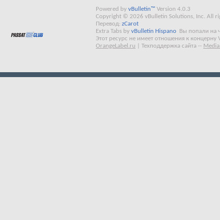
Powered by
vBulletin™
Version 4.0.3
Copyright © 2026 vBulletin Solutions, Inc. All ri
Перевод:
zCarot
Extra Tabs by
vBulletin Hispano
Вы попали на 
Этот ресурс не имеет отношения к концерну 
OrangeLabel.ru
|
Техподдержка сайта
--
Media