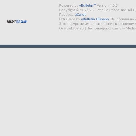
Powered by
vBulletin™
Version 4.0.3
Copyright © 2026 vBulletin Solutions, Inc. All ri
Перевод:
zCarot
Extra Tabs by
vBulletin Hispano
Вы попали на 
Этот ресурс не имеет отношения к концерну 
OrangeLabel.ru
|
Техподдержка сайта
--
Media