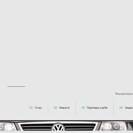
---------------
Текущее вре
01.
О нас
02.
Новости
03.
Партнеры клуба
04.
Энцик