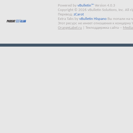
Powered by
vBulletin™
Version 4.0.3
Copyright © 2026 vBulletin Solutions, Inc. All ri
Перевод:
zCarot
Extra Tabs by
vBulletin Hispano
Вы попали на 
Этот ресурс не имеет отношения к концерну 
OrangeLabel.ru
|
Техподдержка сайта
--
Media