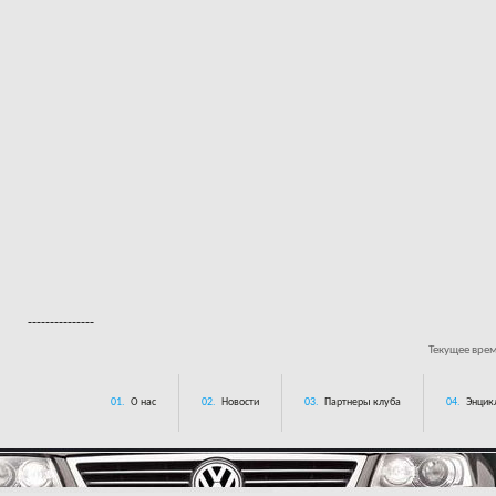
---------------
Текущее вре
01.
О нас
02.
Новости
03.
Партнеры клуба
04.
Энцик