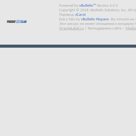
Powered by
vBulletin™
Version 4.0.3
Copyright © 2026 vBulletin Solutions, Inc. All ri
Перевод:
zCarot
Extra Tabs by
vBulletin Hispano
Вы попали на 
Этот ресурс не имеет отношения к концерну 
OrangeLabel.ru
|
Техподдержка сайта
--
Media