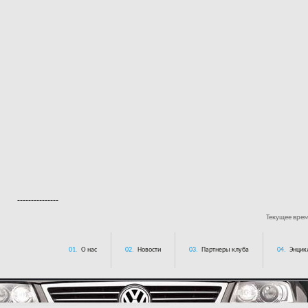
---------------
Текущее вре
01.
О нас
02.
Новости
03.
Партнеры клуба
04.
Энцик