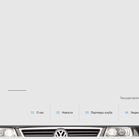
---------------
Текущее вре
01.
О нас
02.
Новости
03.
Партнеры клуба
04.
Энцик