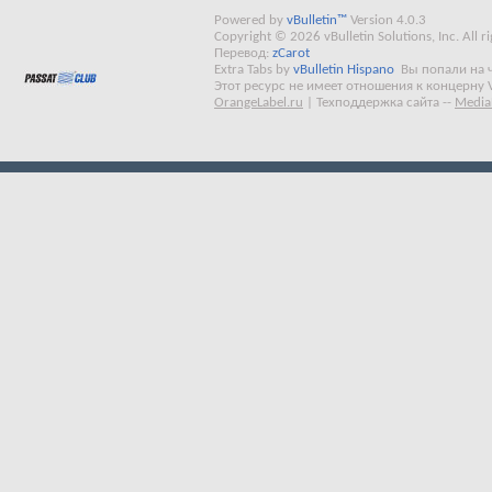
Powered by
vBulletin™
Version 4.0.3
Copyright © 2026 vBulletin Solutions, Inc. All ri
Перевод:
zCarot
Extra Tabs by
vBulletin Hispano
Вы попали на 
Этот ресурс не имеет отношения к концерну 
OrangeLabel.ru
|
Техподдержка сайта
--
Media