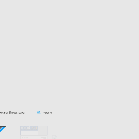
ма от Ингосстраха
07.
Форум