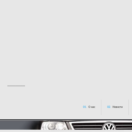
---------------
01.
О нас
02.
Новости