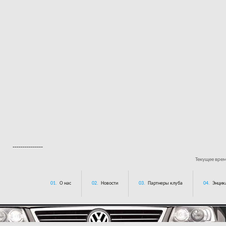
---------------
Текущее вре
01.
О нас
02.
Новости
03.
Партнеры клуба
04.
Энцик