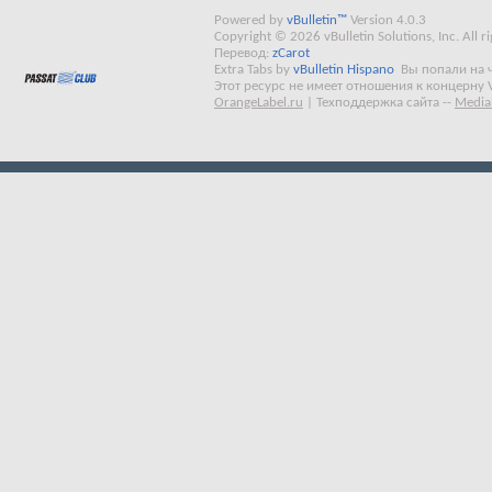
Powered by
vBulletin™
Version 4.0.3
Copyright © 2026 vBulletin Solutions, Inc. All ri
Перевод:
zCarot
Extra Tabs by
vBulletin Hispano
Вы попали на 
Этот ресурс не имеет отношения к концерну 
OrangeLabel.ru
|
Техподдержка сайта
--
Media