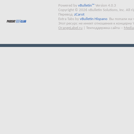
Powered by
vBulletin™
Version 4.0.3
Copyright © 2026 vBulletin Solutions, Inc. All ri
Перевод:
zCarot
Extra Tabs by
vBulletin Hispano
Вы попали на 
Этот ресурс не имеет отношения к концерну 
OrangeLabel.ru
|
Техподдержка сайта
--
Media