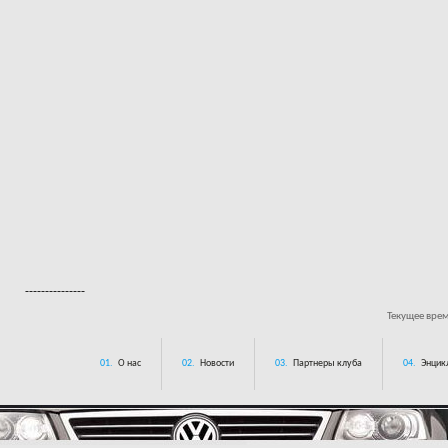
---------------
Текущее вре
01.
О нас
02.
Новости
03.
Партнеры клуба
04.
Энцик