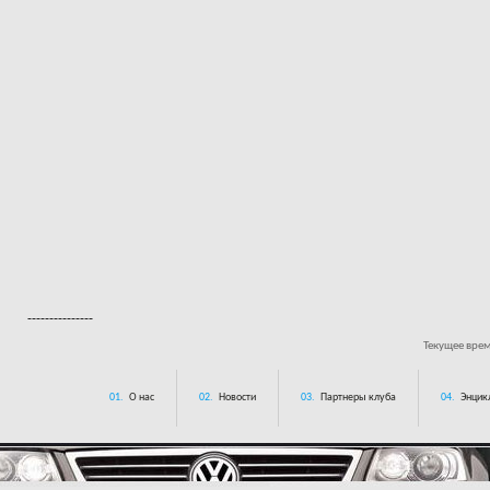
---------------
Текущее вре
01.
О нас
02.
Новости
03.
Партнеры клуба
04.
Энцик