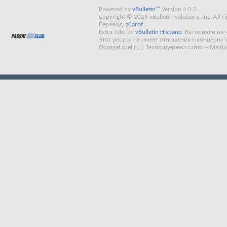
Powered by
vBulletin™
Version 4.0.3
Copyright © 2026 vBulletin Solutions, Inc. All ri
Перевод:
zCarot
Extra Tabs by
vBulletin Hispano
Вы попали на 
Этот ресурс не имеет отношения к концерну 
OrangeLabel.ru
|
Техподдержка сайта
--
Media